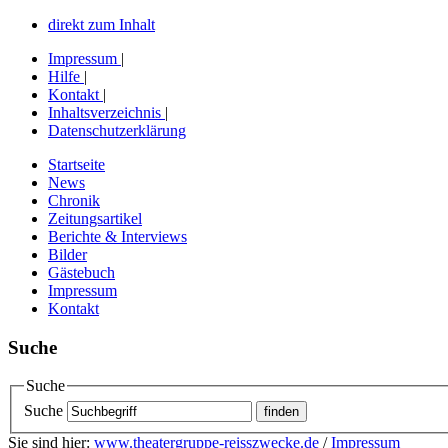
direkt zum Inhalt
Impressum
|
Hilfe
|
Kontakt
|
Inhaltsverzeichnis
|
Datenschutzerklärung
Startseite
News
Chronik
Zeitungsartikel
Berichte & Interviews
Bilder
Gästebuch
Impressum
Kontakt
Suche
Suche
Suche
Sie sind hier:
www.theatergruppe-reisszwecke.de
/
Impressum